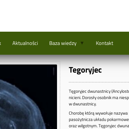
k
Aktualności
Baza wiedzy
Kontakt
Tegoryjec
Tęgoryjec dwunastnicy (Ancylost
nicieni. Dorosły osobnik ma niesp
w dwunastnicy.
Chorobę którą wywołuje nazywa s
pasożytnicza układu pokarmoweg
oraz wilgotnym. Tęgoryjec dwunas