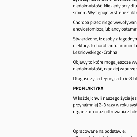
niedokrwistość. Niekiedy przy 
śmierć. Występuje w strefie subt
Choroba przez niego wywoływana
ancylostomiozą lub ancylostama
Stwierdzono, iż osoby z łagodny
niektórych chorób autoimmunologi
Leśniowskiego-Crohna.
Objawy to które mogą jeszcze w
niedokrwistość, rzadziej zaburze
Długość życia tęgoryjca to 4-8 lat
PROFILAKTYKA
W każdej chwili naszego życia je
przynajmniej 2-3 razy w roku sy
organizmu oraz odtruwania z tok
Opracowane na podstawie: