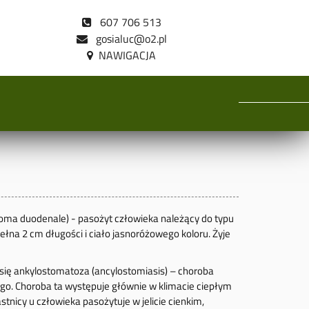
607 706 513
gosialuc@o2.pl
oma duodenale) - pasożyt człowieka należący do typu
ełna 2 cm długości i ciało jasnoróżowego koloru. Żyje
ię ankylostomatoza (ancylostomiasis) – choroba
o. Choroba ta występuje głównie w klimacie ciepłym
tnicy u człowieka pasożytuje w jelicie cienkim,