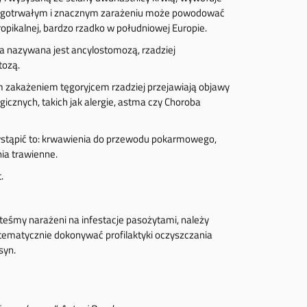
długotrwałym i znacznym zarażeniu może powodować
ropikalnej, bardzo rzadko w południowej Europie.
 nazywana jest ancylostomozą, rzadziej
tozą.
m zakażeniem tęgoryjcem rzadziej przejawiają objawy
cznych, takich jak alergie, astma czy Choroba
ystąpić to: krwawienia do przewodu pokarmowego,
nia trawienne.
.
steśmy narażeni na infestacje pasożytami, należy
stematycznie dokonywać profilaktyki oczyszczania
syn.