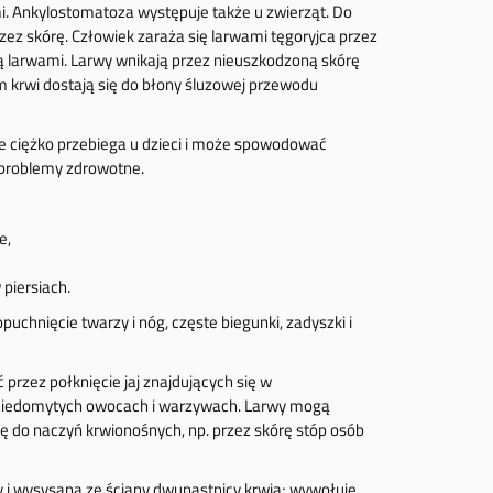
mi. Ankylostomatoza występuje także u zwierząt. Do
ez skórę. Człowiek zaraża się larwami tęgoryjca przez
ą larwami. Larwy wnikają przez nieuszkodzoną skórę
em krwi dostają się do błony śluzowej przewodu
e ciężko przebiega u dzieci i może spowodować
 problemy zdrowotne.
e,
 piersiach.
uchnięcie twarzy i nóg, częste biegunki, zadyszki i
przez połknięcie jaj znajdujących się w
 niedomytych owocach i warzywach. Larwy mogą
ę do naczyń krwionośnych, np. przez skórę stóp osób
 i wysysaną ze ściany dwunastnicy krwią; wywołuje