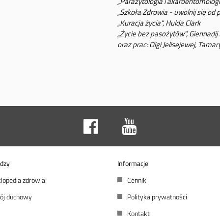
„Parazytologia i akaroentomolog
„Szkoła Zdrowia - uwolnij się od
„Kuracja życia", Hulda Clark
„Życie bez pasożytów", Giennadi
oraz prac: Olgi Jelisejewej, Tam
dzy
Informacje
lopedia zdrowia
Cennik
ój duchowy
Polityka prywatności
Kontakt