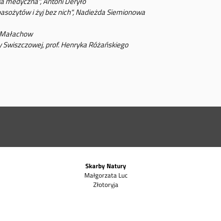
ia medyczna", Antoni Deryło
 pasożytów i żyj bez nich", Nadieżda Siemionowa
j Małachow
ary Swiszczowej, prof. Henryka Różańskiego
Skarby Natury
Małgorzata Luc
Złotoryja