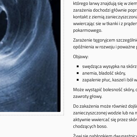
którego larwy znajdują się w zie
zarażenia dochodzi głównie poprz
kontakt z ziemią zanieczyszczon
wwiercając sie w tkanki i z prąd
pokarmowego.
Zarażenie tęgoryjcem szczególni
opóźnienia w rozwoju i poważne
Objawy:
swędząca wysypka na skórz
anemia, bladość skóry,
zapalenie płuc, kaszel i ból w
Może wystąpić bolesność skóry, op
zawroty głowy.
Do zakażenia może również dojść 
zanieczyszczonej wodzie lub na
aktywnie wwiercać się przez skór
chodzących boso.
Żywi się nabłonkiem dwunastnicy